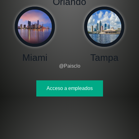
Orlando
Miami
Tampa
@Paisclo
Acceso a empleados